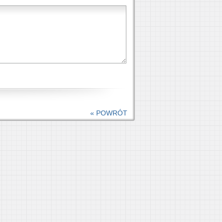
« POWRÓT