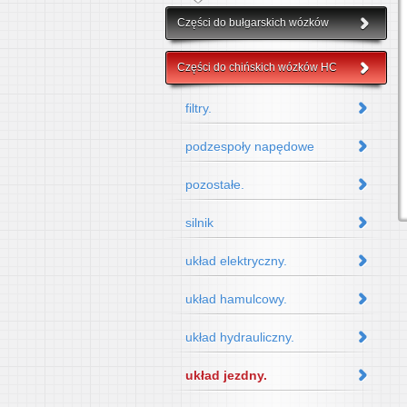
Części do bułgarskich wózków
Części do chińskich wózków HC
filtry.
podzespoły napędowe
pozostałe.
silnik
układ elektryczny.
układ hamulcowy.
układ hydrauliczny.
układ jezdny.