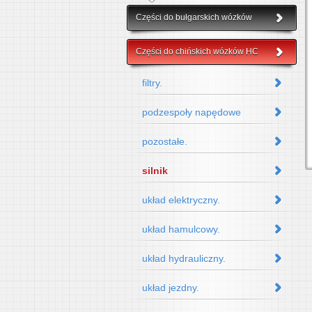
Części do bułgarskich wózków
Części do chińskich wózków HC
filtry.
podzespoły napędowe
pozostałe.
silnik
układ elektryczny.
układ hamulcowy.
układ hydrauliczny.
układ jezdny.