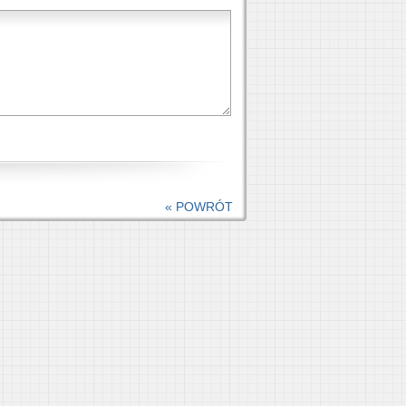
« POWRÓT