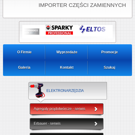
IMPORTER CZĘŚCI ZAMIENNYCH
O Firmie
Wyprzedaże
Promocje
Galeria
Kontakt
Szukaj
ELEKTRONARZĘDZIA
Agregaty prądotwórcze - serwis
Erbauer - serwis