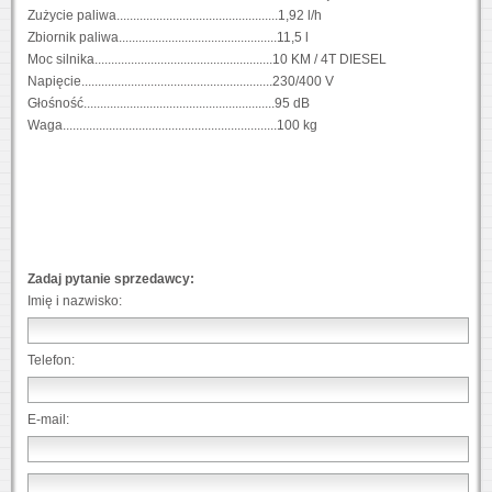
Zużycie paliwa.................................................1,92 l/h
Zbiornik paliwa................................................11,5 l
Moc silnika......................................................10 KM / 4T DIESEL
Napięcie..........................................................230/400 V
Głośność..........................................................95 dB
Waga.................................................................100 kg
Zadaj pytanie sprzedawcy:
Imię i nazwisko:
Telefon:
E-mail: