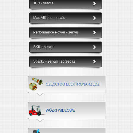
JCB - serwis
Mac Allister - serwis
Performance Power - serwis
SKIL - serwis
Sparky - serwis i sprzedaż
CZĘŚCI DO ELEKTRONARZĘDZI
WÓZKI WIDŁOWE