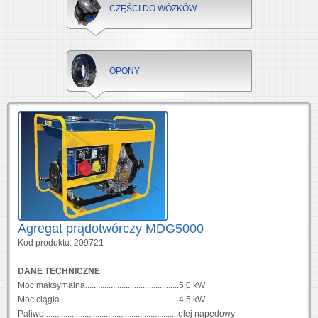
CZĘŚCI DO WÓZKÓW
OPONY
Agregat prądotwórczy MDG5000
Kod produktu: 209721
DANE TECHNICZNE
Moc maksymalna............................................5,0 kW
Moc ciągła........................................................4,5 kW
Paliwo...............................................................olej napędowy