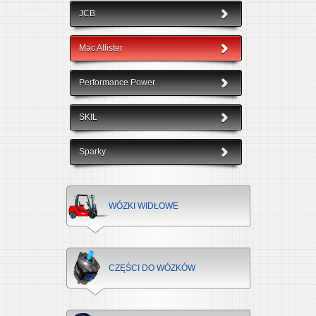
JCB
Mac Allister
Performance Power
SKIL
Sparky
WÓZKI WIDŁOWE
CZĘŚCI DO WÓZKÓW