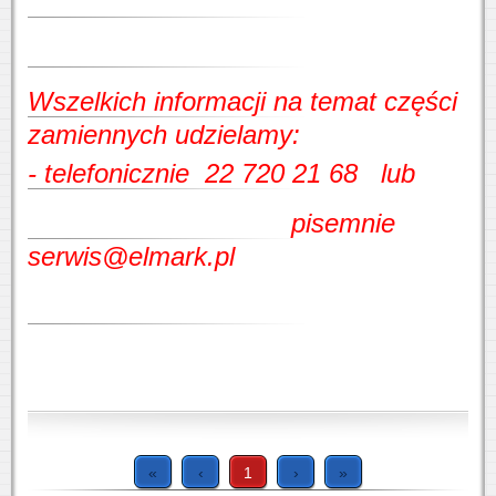
Wszelkich informacji na temat części
zamiennych udzielamy:
- telefonicznie 22 720 21 68 lub
pisemnie
serwis@elmark.pl
«
‹
1
›
»