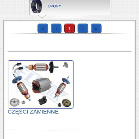
OPONY
«
‹
1
›
»
CZĘŚCI ZAMIENNE