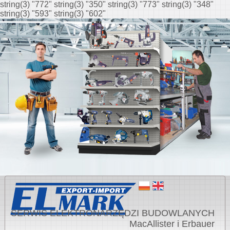
string(3) "772" string(3) "350" string(3) "773" string(3) "348"
string(3) "593" string(3) "602"
SERWIS ELEKTRONARZĘDZI BUDOWLANYCH
MacAllister i Erbauer