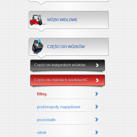
WÓZKI WIDŁOWE
CZĘŚCI DO WÓZKÓW
Części do bułgarskich wózków
Części do chińskich wózków HC
filtry.
podzespoły napędowe
pozostałe.
silnik