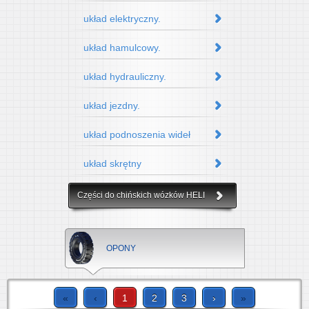
układ elektryczny.
układ hamulcowy.
układ hydrauliczny.
układ jezdny.
układ podnoszenia wideł
układ skrętny
Części do chińskich wózków HELI
OPONY
«
‹
1
2
3
›
»