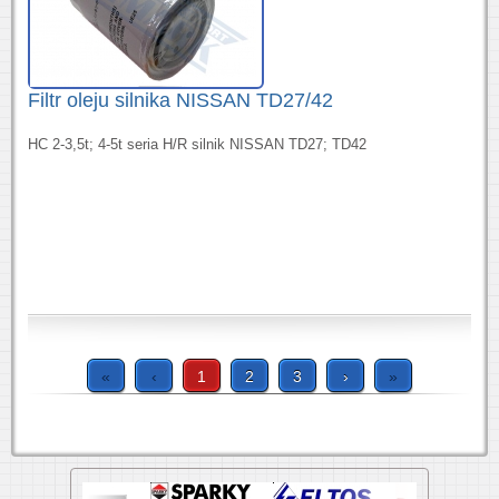
Filtr oleju silnika NISSAN TD27/42
HC 2-3,5t; 4-5t seria H/R silnik NISSAN TD27; TD42
«
‹
1
2
3
›
»