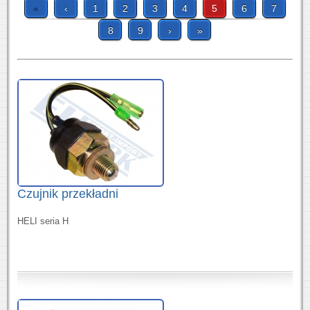
«
‹
1
2
3
4
5
6
7
8
9
›
»
Czujnik przekładni
HELI seria H