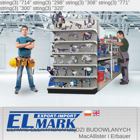
string(3) "714" string(3) "298" string(3) "308" string(3) "771"
string(3) "300" string(3) "320"
SERWIS ELEKTRONARZĘDZI BUDOWLANYCH
MacAllister i Erbauer