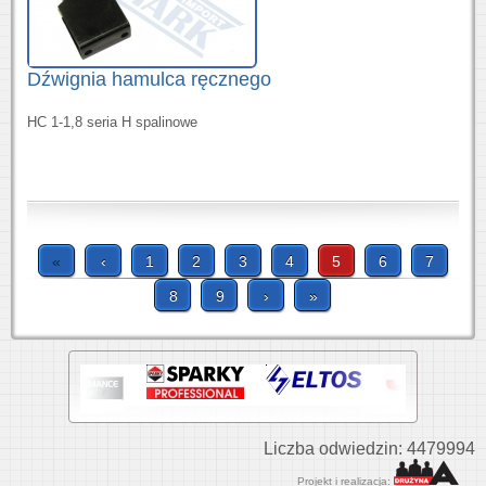
Dźwignia hamulca ręcznego
HC 1-1,8 seria H spalinowe
«
‹
1
2
3
4
5
6
7
8
9
›
»
Liczba odwiedzin: 4479994
Projekt i realizacja: