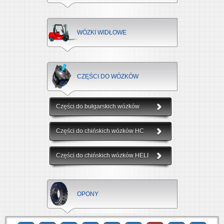
WÓZKI WIDŁOWE
CZĘŚCI DO WÓZKÓW
Części do bułgarskich wózków
Części do chińskich wózków HC
Części do chińskich wózków HELI
OPONY